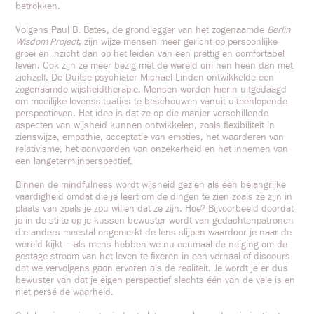
betrokken.
Volgens Paul B. Bates, de grondlegger van het zogenaamde
Berlin
Wisdom Project
, zijn wijze mensen meer gericht op persoonlijke
groei en inzicht dan op het leiden van een prettig en comfortabel
leven. Ook zijn ze meer bezig met de wereld om hen heen dan met
zichzelf. De Duitse psychiater Michael Linden ontwikkelde een
zogenaamde wijsheidtherapie. Mensen worden hierin uitgedaagd
om moeilijke levenssituaties te beschouwen vanuit uiteenlopende
perspectieven. Het idee is dat ze op die manier verschillende
aspecten van wijsheid kunnen ontwikkelen, zoals flexibiliteit in
zienswijze, empathie, acceptatie van emoties, het waarderen van
relativisme, het aanvaarden van onzekerheid en het innemen van
een langetermijnperspectief.
Binnen de mindfulness wordt wijsheid gezien als een belangrijke
vaardigheid omdat die je leert om de dingen te zien zoals ze zijn in
plaats van zoals je zou willen dat ze zijn. Hoe? Bijvoorbeeld doordat
je in de stilte op je kussen bewuster wordt van gedachtenpatronen
die anders meestal ongemerkt de lens slijpen waardoor je naar de
wereld kijkt – als mens hebben we nu eenmaal de neiging om de
gestage stroom van het leven te fixeren in een verhaal of discours
dat we vervolgens gaan ervaren als de realiteit. Je wordt je er dus
bewuster van dat je eigen perspectief slechts één van de vele is en
niet persé de waarheid.