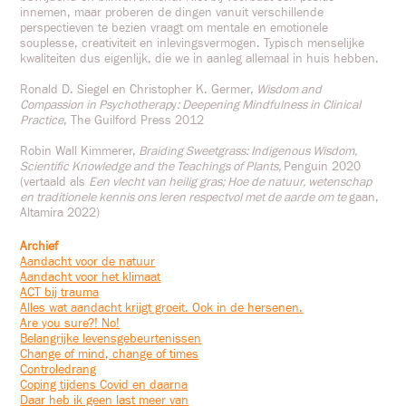
innemen, maar proberen de dingen vanuit verschillende
perspectieven te bezien vraagt om mentale en emotionele
souplesse, creativiteit en inlevingsvermogen. Typisch menselijke
kwaliteiten dus eigenlijk, die we in aanleg allemaal in huis hebben.
Ronald D. Siegel en Christopher K. Germer,
Wisdom and
Compassion in Psychotherap
y
: Deepening Mindfulness in Clinical
Practice
, The Guilford Press 2012
Robin Wall Kimmerer,
Braiding Sweetgrass: Indigenous Wisdom,
Scientific Knowledge and the Teachings of Plants,
Penguin 2020
(vertaald als
Een vlecht van heilig gras; Hoe de natuur, wetenschap
en traditionele kennis ons leren respectvol met de aarde om te
gaan,
Altamira 2022)
Archief
Aandacht voor de natuur
Aandacht voor het klimaat
ACT bij trauma
Alles wat aandacht krijgt groeit. Ook in de hersenen.
Are you sure?! No!
Belangrijke levensgebeurtenissen
Change of mind, change of times
Controledrang
Coping tijdens Covid en daarna
Daar heb ik geen last meer van