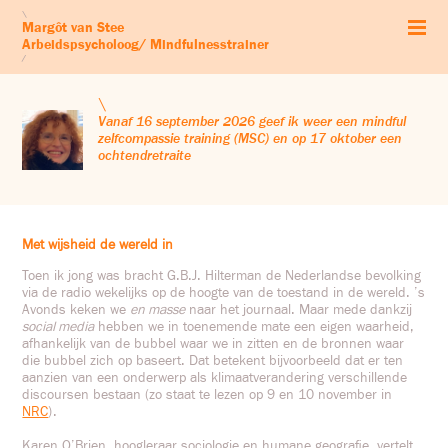
Start
\
Margôt van Stee
Arbeidspsychologie
Arbeidspsycholoog/ Mindfulnesstrainer
Mindfulness
/
Zelfcompassie
Workshops & retraites
\
Leven vanuit je kernwaarden
Vanaf 16 september 2026 geef ik weer een mindful
zelfcompassie training (MSC) en op 17 oktober een
Audio’s
ochtendretraite
Blog
Profiel
Contact & Co
Met wijsheid de wereld in
Toen ik jong was bracht G.B.J. Hilterman de Nederlandse bevolking
via de radio wekelijks op de hoogte van de toestand in de wereld. ’s
Avonds keken we
en masse
naar het journaal. Maar mede dankzij
social media
hebben we in toenemende mate een eigen waarheid,
afhankelijk van de bubbel waar we in zitten en de bronnen waar
die bubbel zich op baseert. Dat betekent bijvoorbeeld dat er ten
aanzien van een onderwerp als klimaatverandering verschillende
discoursen bestaan (zo staat te lezen op 9 en 10 november in
NRC
).
Karen O’Brien, hoogleraar sociologie en humane geografie, vertelt