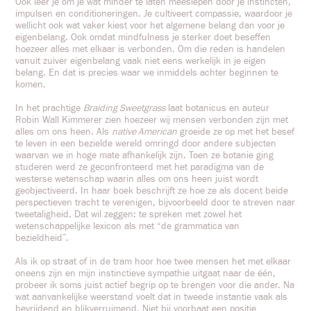
Ook leer je om je wat minder te laten meeslepen door je instincten,
impulsen en conditioneringen. Je cultiveert compassie, waardoor je
wellicht ook wat vaker kiest voor het algemene belang dan voor je
eigenbelang. Ook omdat mindfulness je sterker doet beseffen
hoezeer alles met elkaar is verbonden. Om die reden is handelen
vanuit zuiver eigenbelang vaak niet eens werkelijk in je eigen
belang. En dat is precies waar we inmiddels achter beginnen te
komen.
In het prachtige
Braiding Sweetgrass
laat botanicus en auteur
Robin Wall Kimmerer zien hoezeer wij mensen verbonden zijn met
alles om ons heen. Als
native American
groeide ze op met het besef
te leven in een bezielde wereld omringd door andere subjecten
waarvan we in hoge mate afhankelijk zijn. Toen ze botanie ging
studeren werd ze geconfronteerd met het paradigma van de
westerse wetenschap waarin alles om ons heen juist wordt
geobjectiveerd. In haar boek beschrijft ze hoe ze als docent beide
perspectieven tracht te verenigen, bijvoorbeeld door te streven naar
tweetaligheid. Dat wil zeggen: te spreken met zowel het
wetenschappelijke lexicon als met “de grammatica van
bezieldheid”.
Als ik op straat of in de tram hoor hoe twee mensen het met elkaar
oneens zijn en mijn instinctieve sympathie uitgaat naar de één,
probeer ik soms juist actief begrip op te brengen voor die ander. Na
wat aanvankelijke weerstand voelt dat in tweede instantie vaak als
bevrijdend en blikverruimend. Niet bij voorbaat een positie