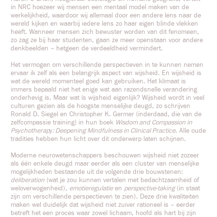
in NRC hoezeer wij mensen een mentaal model maken van de
werkelijkheid, waardoor wij allemaal door een andere lens naar de
wereld kijken en waarbij iedere lens zo haar eigen blinde vlekken
heeft. Wanneer mensen zich bewuster worden van dit fenomeen,
zo zag ze bij haar studenten, gaan ze meer openstaan voor andere
denkbeelden – hetgeen de verdeeldheid vermindert.
Het vermogen om verschillende perspectieven in te kunnen nemen
ervaar ik zelf als een belangrijk aspect van wijsheid. En wijsheid is
wat de wereld momenteel goed kan gebruiken. Het klimaat is
immers bepaald niet het enige wat aan razendsnelle verandering
onderhevig is. Maar wat ís wijsheid eigenlijk? Wijsheid wordt in veel
culturen gezien als de hoogste menselijke deugd, zo schrijven
Ronald D. Siegel en Christopher K. Germer (inderdaad, die van de
zelfcompassie training) in hun boek
Wisdom and Compassion in
Psychotherap
y
: Deepening Mindfulness in Clinical Practice
. Alle oude
tradities hebben hun licht over dit onderwerp laten schijnen.
Moderne neurowetenschappers beschouwen wijsheid niet zozeer
als één enkele deugd maar eerder als een cluster van menselijke
mogelijkheden bestaande uit de volgende drie bouwstenen:
deliberation
(wat je zou kunnen vertalen met bedachtzaamheid of
weloverwogenheid),
emotieregulatie
en
perspective-taking
(in staat
zijn om verschillende perspectieven te zien). Deze drie kwaliteiten
maken wel duidelijk dat wijsheid niet zuiver rationeel is – eerder
betreft het een proces waar zowel lichaam, hoofd als hart bij zijn