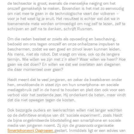
de techsector is groot, evenals de menselijke neiging om het
onszelf gemakkelijk te maken. Bovendien is het niet zo eenvoudig
om niet mee te gaan in de technologische vaart der volkeren –
voor je het weet lig je eruit. Het resultaat is echter wel dat we in
toenemende mate worden ontmoedigd om nog zelf te lezen, zelf te
schrijven en zelf na te denken, schrijft Rusman.
Om die reden bestaat er zoiets als opvoeding en beschaving,
bedoeld om ons tegen onszelf en onze onheilzame impulsen te
beschermen, zodat we een goed en zinvol leven kunnen leiden.
Als mens, niet als robot. Dat vraagt om visie, ook op de langere
termijn. Wie willen we zijn met z’n allen? Waar willen we heen? Hoe
gaan we dat doen? En willen we dat wel overlaten aan diegenen
die daar momenteel over gaan?
Haidt meent dat te veel jongeren, en zeker de kwetsbaren onder
hen, onvoldoende in staat zijn om hun smartphone- en sociale
mediagebruik zelf in de hand te houden en pleit dan ook voor een
verbod vóór het zestiende jaar. Hij onderkent de baten, maar vindt
dat die niet opwegen tegen de kosten.
Ook bezorgde ouders en leerkrachten willen niet langer wachten
op de definitieve analyse van dit ‘sociale experiment’, zoals Haidt
de bijna ongelimiteerde blootstelling aan smartphone en sociale
media van jongeren noemt. Zij zijn de
grassroots
organisatie
Smartphonevrij Opgroeien
gestart. Inmiddels ligt er een advies van