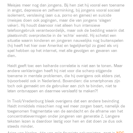
Meisjes meer nog dan jongens. Bij hen ziet hij vooral een toename
in angst, depressie en zelfverminking, bij jongens vooral sociaal
isolement, verslaving (aan o.a. porno en games) en suïcide
(meisjes doen ook pogingen, maar die van jongens ‘slagen’
vaker). Hij houdt daarvoor niet alleen hun intensieve
telefoongebruik verantwoordelijk, maar ook de bedding waarin dat
plaatsvindt: overprotectie in de ‘echte’ wereld. Hij schetst een
situatie waarin kinderen en jongeren nauwelijks nog buitenspelen
(hij heeft het hier over Amerika) en tegelijkertijd zo goed als vrij
spel hebben op het internet, met alle gevolgen en gevaren van
dien.
Haidt geeft toe: een keiharde correlatie is niet aan te tonen. Maar
andere verklaringen heeft hij niet voor die scherp stijgende
toename in mentale problemen, die hij overigens ook elders ziet,
bijvoorbeeld ook in Nederland. Bovendien: die smartphones zíjn
toch ook gemaakt om de gebruiker aan zich te binden, niet te
laten ontsnappen en daarmee verslaafd te maken?!
In Tivoli/Vredenburg bleek overigens dat een andere bevinding
Haidt inmiddels misschien nog wel meer zorgen baart, namelijk de
toegenomen fragmentatie van de aandacht en de afname van het
concentratievermogen onder jongeren van generatie Z. Langere
teksten lezen is daardoor lastig voor hen en dat doen ze dus ook
steeds minder.