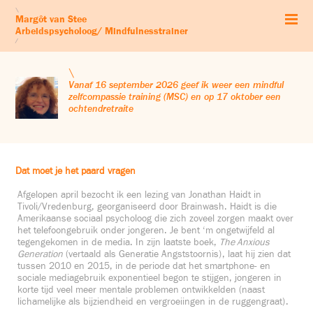
Start
\
Margôt van Stee
Arbeidspsychologie
Arbeidspsycholoog/ Mindfulnesstrainer
Mindfulness
/
Zelfcompassie
Workshops & retraites
\
Leven vanuit je kernwaarden
Vanaf 16 september 2026 geef ik weer een mindful
zelfcompassie training (MSC) en op 17 oktober een
Audio’s
ochtendretraite
Blog
Profiel
Contact & Co
Dat moet je het paard vragen
Afgelopen april bezocht ik een lezing van Jonathan Haidt in
Tivoli/Vredenburg, georganiseerd door Brainwash. Haidt is die
Amerikaanse sociaal psycholoog die zich zoveel zorgen maakt over
het telefoongebruik onder jongeren. Je bent ‘m ongetwijfeld al
tegengekomen in de media. In zijn laatste boek,
The Anxious
Generation
(vertaald als Generatie Angststoornis), laat hij zien dat
tussen 2010 en 2015, in de periode dat het smartphone- en
sociale mediagebruik exponentieel begon te stijgen, jongeren in
korte tijd veel meer mentale problemen ontwikkelden (naast
lichamelijke als bijziendheid en vergroeiingen in de ruggengraat).