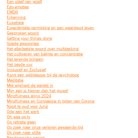
Een slaaf van jezelf
Ego-emoties
EMDR
Erkenning
Eusebeia
Experiëntiële vermijding en een waardevol leven
Gesproken woord
Getting your things done
Goede gewoontes
Het allerlaatste woord over multitasking
Het cultiveren van kalmte en concentratie
Het lerende lichaam
Het zesde uur
Inclusief en Exclusief
Komt een wildplasser bij de psycholoog
Meditatie
Met wijsheid de wereld in
Mijn ego is kleiner dan het jouwe!
Mindfulness anno 2024
Mindfulness en Compassie in tijden van Corona
Nooit te oud voor Jung
Ode aan het werk
Oh wee op tv
Op retraite gaan
Op zoek naar onze verloren gewaande tijd
Op zoek naar stilte