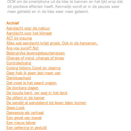
OCW om de smartphone uit de klas te bannen en het lijkt erop dat
dit positieve effecten heeft. Kennelijk wordt er in de pauzes weer
meer gekletst en in de klas weer meer geleerd.
Archief
Aandacht voor de natuur
Aandacht voor het klimaat
ACT bij trauma
Alles wat aandacht krijgt groeit. Ook in de hersenen.
Are you sure?! No!
Belangrijke levensgebeurtenissen
Change of mind, change of times
Controledrang
Coping tijdens Covid en daarna
Daar heb ik geen last meer van
Dankbaarheid
Dat moet je het paard vragen
De donkere dagen
De koude kant, ver weg in het land
De olifant in de kamer
De wereld al wandelend tot leven laten komen
Deep Look
Depressie als verhaal
Een geval van toeval
Een nieuw taboe
Een oefening in geduld