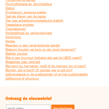
Pandemische paniek
Psychotherapie en psychedelica
Status
Symposium: serieuze spelen
Taal als kleren van de keizer
Tien jaar arbeidspsychologische praktijk
Toegestane emoties
Traumasporen
Verdeeldheid en verbondenheid
Verlichting
Verlies
Waarden in een veranderende wereld
Waarom houden we toch zo van onze hersenen?
Wakker worden
Wat is een burnout (behalve dat wat de UBOS meet)?
Weggetjes naar wijsheid
Wie kent jou het beste, jijzelf of de mensen om je heen?
Worden wie je bent? Of worden wie je wilt zijn?
Zelfcompassie in de snelkookpan of op het sudderplaatje
Zelfsturing of structuur
Ontvang de nieuwsbrief