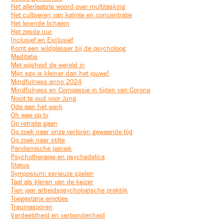
Het allerlaatste woord over multitasking
Het cultiveren van kalmte en concentratie
Het lerende lichaam
Het zesde uur
Inclusief en Exclusief
Komt een wildplasser bij de psycholoog
Meditatie
Met wijsheid de wereld in
Mijn ego is kleiner dan het jouwe!
Mindfulness anno 2024
Mindfulness en Compassie in tijden van Corona
Nooit te oud voor Jung
Ode aan het werk
Oh wee op tv
Op retraite gaan
Op zoek naar onze verloren gewaande tijd
Op zoek naar stilte
Pandemische paniek
Psychotherapie en psychedelica
Status
Symposium: serieuze spelen
Taal als kleren van de keizer
Tien jaar arbeidspsychologische praktijk
Toegestane emoties
Traumasporen
Verdeeldheid en verbondenheid