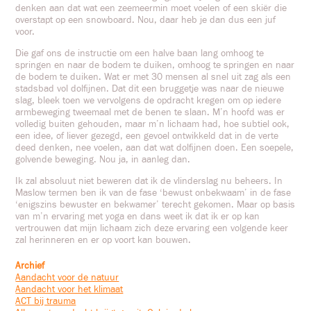
denken aan dat wat een zeemeermin moet voelen of een skiër die
overstapt op een snowboard. Nou, daar heb je dan dus een juf
voor.
Die gaf ons de instructie om een halve baan lang omhoog te
springen en naar de bodem te duiken, omhoog te springen en naar
de bodem te duiken. Wat er met 30 mensen al snel uit zag als een
stadsbad vol dolfijnen. Dat dit een bruggetje was naar de nieuwe
slag, bleek toen we vervolgens de opdracht kregen om op iedere
armbeweging tweemaal met de benen te slaan. M’n hoofd was er
volledig buiten gehouden, maar m’n lichaam had, hoe subtiel ook,
een idee, of liever gezegd, een gevoel ontwikkeld dat in de verte
deed denken, nee voelen, aan dat wat dolfijnen doen. Een soepele,
golvende beweging. Nou ja, in aanleg dan.
Ik zal absoluut niet beweren dat ik de vlinderslag nu beheers. In
Maslow termen ben ik van de fase ‘bewust onbekwaam’ in de fase
‘enigszins bewuster en bekwamer’ terecht gekomen. Maar op basis
van m’n ervaring met yoga en dans weet ik dat ik er op kan
vertrouwen dat mijn lichaam zich deze ervaring een volgende keer
zal herinneren en er op voort kan bouwen.
Archief
Aandacht voor de natuur
Aandacht voor het klimaat
ACT bij trauma