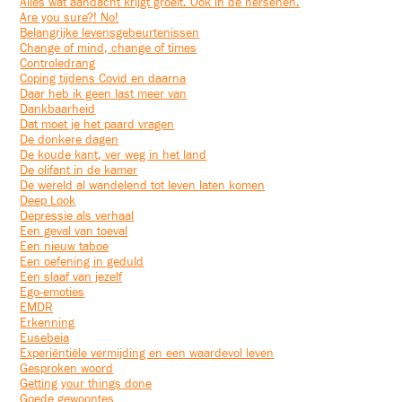
Alles wat aandacht krijgt groeit. Ook in de hersenen.
Are you sure?! No!
Belangrijke levensgebeurtenissen
Change of mind, change of times
Controledrang
Coping tijdens Covid en daarna
Daar heb ik geen last meer van
Dankbaarheid
Dat moet je het paard vragen
De donkere dagen
De koude kant, ver weg in het land
De olifant in de kamer
De wereld al wandelend tot leven laten komen
Deep Look
Depressie als verhaal
Een geval van toeval
Een nieuw taboe
Een oefening in geduld
Een slaaf van jezelf
Ego-emoties
EMDR
Erkenning
Eusebeia
Experiëntiële vermijding en een waardevol leven
Gesproken woord
Getting your things done
Goede gewoontes