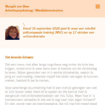
Start
\
Margôt van Stee
Arbeidspsychologie
Arbeidspsycholoog/ Mindfulnesstrainer
Mindfulness
/
Zelfcompassie
Workshops & retraites
\
Leven vanuit je kernwaarden
Vanaf 16 september 2026 geef ik weer een mindful
zelfcompassie training (MSC) en op 17 oktober een
Audio’s
ochtendretraite
Blog
Profiel
Contact & Co
Het lerende lichaam
Dat een mens niet alles langs cognitieve weg onder de knie kan
krijgen, ondervond ik weer eens toen ik besloot om de vlinderslag
te leren. Wijzer geworden van m’n eerste skivakantie, waarin ik,
jong en overmoedig, meende mijzelf het skiën wel eigen te kunnen
maken, besloot ik les te nemen.
Door jarenlange duurtraining had ik een indruk gekregen van wat
er zich boven water dient af te spelen en die kennis had ik
aangevuld met onderwaterbeelden van You Tube. Maar hoe in ’s
hemelsnaam vertaalde ik dat wat ik zag naar mijn eigen lichaam?
En dan vooral naar de beenbeweging, die mij nog het meest deed