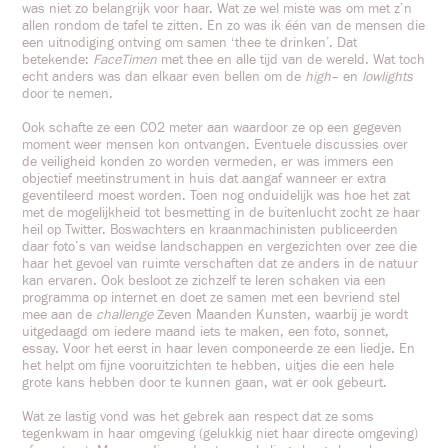
was niet zo belangrijk voor haar. Wat ze wel miste was om met z’n
allen rondom de tafel te zitten. En zo was ik één van de mensen die
een uitnodiging ontving om samen ‘thee te drinken’. Dat
betekende:
FaceTimen
met thee en alle tijd van de wereld. Wat toch
echt anders was dan elkaar even bellen om de
high
– en
lowlights
door te nemen.
Ook schafte ze een CO2 meter aan waardoor ze op een gegeven
moment weer mensen kon ontvangen. Eventuele discussies over
de veiligheid konden zo worden vermeden, er was immers een
objectief meetinstrument in huis dat aangaf wanneer er extra
geventileerd moest worden. Toen nog onduidelijk was hoe het zat
met de mogelijkheid tot besmetting in de buitenlucht zocht ze haar
heil op Twitter. Boswachters en kraanmachinisten publiceerden
daar foto’s van weidse landschappen en vergezichten over zee die
haar het gevoel van ruimte verschaften dat ze anders in de natuur
kan ervaren. Ook besloot ze zichzelf te leren schaken via een
programma op internet en doet ze samen met een bevriend stel
mee aan de
challenge
Zeven Maanden Kunsten, waarbij je wordt
uitgedaagd om iedere maand iets te maken, een foto, sonnet,
essay. Voor het eerst in haar leven componeerde ze een liedje. En
het helpt om fijne vooruitzichten te hebben, uitjes die een hele
grote kans hebben door te kunnen gaan, wat er ook gebeurt.
Wat ze lastig vond was het gebrek aan respect dat ze soms
tegenkwam in haar omgeving (gelukkig niet haar directe omgeving)