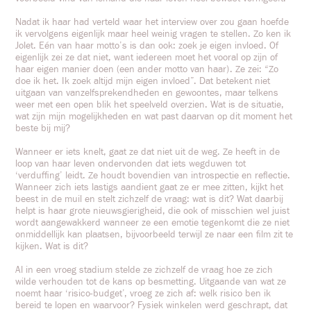
Nadat ik haar had verteld waar het interview over zou gaan hoefde
ik vervolgens eigenlijk maar heel weinig vragen te stellen. Zo ken ik
Jolet. Eén van haar motto’s is dan ook: zoek je eigen invloed. Of
eigenlijk zei ze dat niet, want iedereen moet het vooral op zijn of
haar eigen manier doen (een ander motto van haar). Ze zei: “Zo
doe ik het. Ik zoek altijd mijn eigen invloed”. Dat betekent niet
uitgaan van vanzelfsprekendheden en gewoontes, maar telkens
weer met een open blik het speelveld overzien. Wat is de situatie,
wat zijn mijn mogelijkheden en wat past daarvan op dit moment het
beste bij mij?
Wanneer er iets knelt, gaat ze dat niet uit de weg. Ze heeft in de
loop van haar leven ondervonden dat iets wegduwen tot
‘verduffing’ leidt. Ze houdt bovendien van introspectie en reflectie.
Wanneer zich iets lastigs aandient gaat ze er mee zitten, kijkt het
beest in de muil en stelt zichzelf de vraag: wat is dit? Wat daarbij
helpt is haar grote nieuwsgierigheid, die ook of misschien wel juist
wordt aangewakkerd wanneer ze een emotie tegenkomt die ze niet
onmiddellijk kan plaatsen, bijvoorbeeld terwijl ze naar een film zit te
kijken. Wat is dit?
Al in een vroeg stadium stelde ze zichzelf de vraag hoe ze zich
wilde verhouden tot de kans op besmetting. Uitgaande van wat ze
noemt haar ‘risico-budget’, vroeg ze zich af: welk risico ben ik
bereid te lopen en waarvoor? Fysiek winkelen werd geschrapt, dat