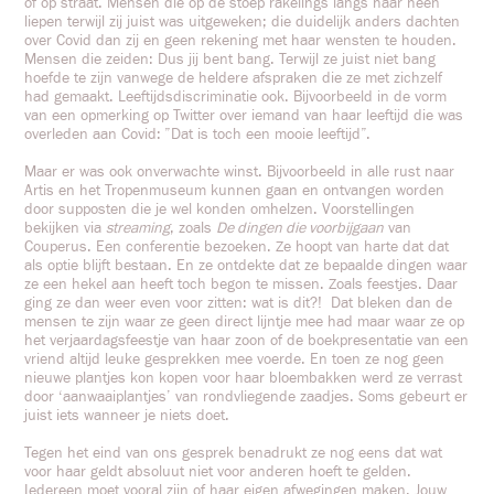
of op straat. Mensen die op de stoep rakelings langs haar heen
liepen terwijl zij juist was uitgeweken; die duidelijk anders dachten
over Covid dan zij en geen rekening met haar wensten te houden.
Mensen die zeiden: Dus jij bent bang. Terwijl ze juist niet bang
hoefde te zijn vanwege de heldere afspraken die ze met zichzelf
had gemaakt. Leeftijdsdiscriminatie ook. Bijvoorbeeld in de vorm
van een opmerking op Twitter over iemand van haar leeftijd die was
overleden aan Covid: ”Dat is toch een mooie leeftijd”.
Maar er was ook onverwachte winst. Bijvoorbeeld in alle rust naar
Artis en het Tropenmuseum kunnen gaan en ontvangen worden
door supposten die je wel konden omhelzen. Voorstellingen
bekijken via
streaming
, zoals
De dingen die voorbijgaan
van
Couperus. Een conferentie bezoeken. Ze hoopt van harte dat dat
als optie blijft bestaan. En ze ontdekte dat ze bepaalde dingen waar
ze een hekel aan heeft toch begon te missen. Zoals feestjes. Daar
ging ze dan weer even voor zitten: wat is dit?! Dat bleken dan de
mensen te zijn waar ze geen direct lijntje mee had maar waar ze op
het verjaardagsfeestje van haar zoon of de boekpresentatie van een
vriend altijd leuke gesprekken mee voerde. En toen ze nog geen
nieuwe plantjes kon kopen voor haar bloembakken werd ze verrast
door ‘aanwaaiplantjes’ van rondvliegende zaadjes. Soms gebeurt er
juist iets wanneer je niets doet.
Tegen het eind van ons gesprek benadrukt ze nog eens dat wat
voor haar geldt absoluut niet voor anderen hoeft te gelden.
Iedereen moet vooral zijn of haar eigen afwegingen maken. Jouw