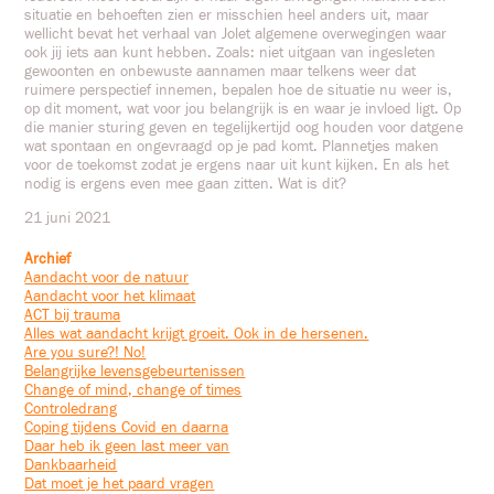
situatie en behoeften zien er misschien heel anders uit, maar
wellicht bevat het verhaal van Jolet algemene overwegingen waar
ook jij iets aan kunt hebben. Zoals: niet uitgaan van ingesleten
gewoonten en onbewuste aannamen maar telkens weer dat
ruimere perspectief innemen, bepalen hoe de situatie nu weer is,
op dit moment, wat voor jou belangrijk is en waar je invloed ligt. Op
die manier sturing geven en tegelijkertijd oog houden voor datgene
wat spontaan en ongevraagd op je pad komt. Plannetjes maken
voor de toekomst zodat je ergens naar uit kunt kijken. En als het
nodig is ergens even mee gaan zitten. Wat is dit?
21 juni 2021
Archief
Aandacht voor de natuur
Aandacht voor het klimaat
ACT bij trauma
Alles wat aandacht krijgt groeit. Ook in de hersenen.
Are you sure?! No!
Belangrijke levensgebeurtenissen
Change of mind, change of times
Controledrang
Coping tijdens Covid en daarna
Daar heb ik geen last meer van
Dankbaarheid
Dat moet je het paard vragen