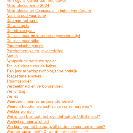
Mijn ego is kleiner dan het jouwe!
Mindfulness anno 2024
Mindfulness en Compassie in tijden van Corona
Nooit te oud voor Jung
Ode aan het werk
Oh wee op tv
Op retraite gaan
Op zoek naar onze verloren gewaande tijd
Op zoek naar stilte
Pandemische paniek
Psychotherapie en psychedelica
Status
Symposium: serieuze spelen
Taal als kleren van de keizer
Tien jaar arbeidspsychologische praktijk
Toegestane emoties
Traumasporen
Verdeeldheid en verbondenheid
Verlichting
Verlies
Waarden in een veranderende wereld
Waarom houden we toch zo van onze hersenen?
Wakker worden
Wat is een burnout (behalve dat wat de UBOS meet)?
Weggetjes naar wijsheid
Wie kent jou het beste, jijzelf of de mensen om je heen?
Worden wie je bent? Of worden wie je wilt zijn?