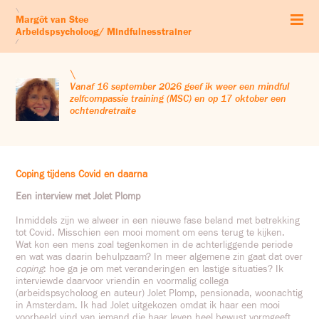
Start
\
Margôt van Stee
Arbeidspsychologie
Arbeidspsycholoog/ Mindfulnesstrainer
Mindfulness
/
Zelfcompassie
Workshops & retraites
\
Leven vanuit je kernwaarden
Vanaf 16 september 2026 geef ik weer een mindful
zelfcompassie training (MSC) en op 17 oktober een
Audio’s
ochtendretraite
Blog
Profiel
Contact & Co
Coping tijdens Covid en daarna
Een interview met Jolet Plomp
Inmiddels zijn we alweer in een nieuwe fase beland met betrekking
tot Covid. Misschien een mooi moment om eens terug te kijken.
Wat kon een mens zoal tegenkomen in de achterliggende periode
en wat was daarin behulpzaam? In meer algemene zin gaat dat over
coping
: hoe ga je om met veranderingen en lastige situaties? Ik
interviewde daarvoor vriendin en voormalig collega
(arbeidspsycholoog en auteur) Jolet Plomp, pensionada, woonachtig
in Amsterdam. Ik had Jolet uitgekozen omdat ik haar een mooi
voorbeeld vind van iemand die haar leven heel bewust vormgeeft.