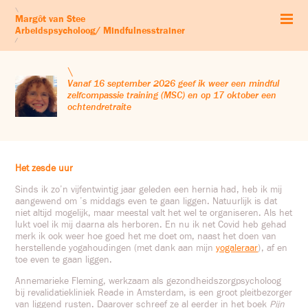
Start
\
Margôt van Stee
Arbeidspsychologie
Arbeidspsycholoog/ Mindfulnesstrainer
Mindfulness
/
Zelfcompassie
Workshops & retraites
\
Leven vanuit je kernwaarden
Vanaf 16 september 2026 geef ik weer een mindful
zelfcompassie training (MSC) en op 17 oktober een
Audio’s
ochtendretraite
Blog
Profiel
Contact & Co
Het zesde uur
Sinds ik zo’n vijfentwintig jaar geleden een hernia had, heb ik mij
aangewend om ’s middags even te gaan liggen. Natuurlijk is dat
niet altijd mogelijk, maar meestal valt het wel te organiseren. Als het
lukt voel ik mij daarna als herboren. En nu ik net Covid heb gehad
merk ik ook weer hoe goed het me doet om, naast het doen van
herstellende yogahoudingen (met dank aan mijn
yogaleraar
), af en
toe even te gaan liggen.
Annemarieke Fleming, werkzaam als gezondheidszorgpsycholoog
bij revalidatiekliniek Reade in Amsterdam, is een groot pleitbezorger
van liggend rusten. Daarover schreef ze al eerder in het boek
Pijn