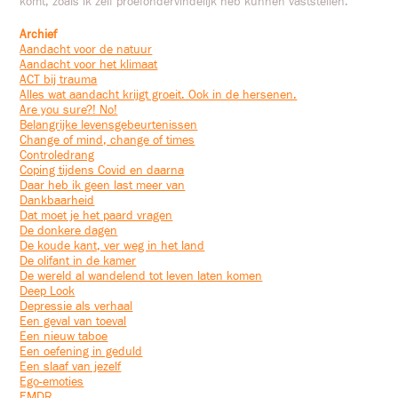
komt, zoals ik zelf proefondervindelijk heb kunnen vaststellen.
Archief
Aandacht voor de natuur
Aandacht voor het klimaat
ACT bij trauma
Alles wat aandacht krijgt groeit. Ook in de hersenen.
Are you sure?! No!
Belangrijke levensgebeurtenissen
Change of mind, change of times
Controledrang
Coping tijdens Covid en daarna
Daar heb ik geen last meer van
Dankbaarheid
Dat moet je het paard vragen
De donkere dagen
De koude kant, ver weg in het land
De olifant in de kamer
De wereld al wandelend tot leven laten komen
Deep Look
Depressie als verhaal
Een geval van toeval
Een nieuw taboe
Een oefening in geduld
Een slaaf van jezelf
Ego-emoties
EMDR