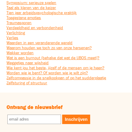
Symposium: serieuze spelen
Taal als kleren van de keizer
Tien jaar arbeidspsychologische praktijk
Toegestane emoties
Traumasporen
Verdeeldheid en verbondenheid
Verlichting
Verlies
Waarden in een veranderende wereld
Waarom houden we toch zo van onze hersenen?
Wakker worden
Wat is een burnout (behalve dat wat de UBOS meet)?
Weggetjes naar wijsheid
Wie kent jou het beste, jijzelf of de mensen om je heen?
Worden wie je bent? Of worden wie je wilt zijn?
Zelfcompassie in de snelkookpan of op het sudderplaatje
Zelfsturing of structuur
Ontvang de nieuwsbrief