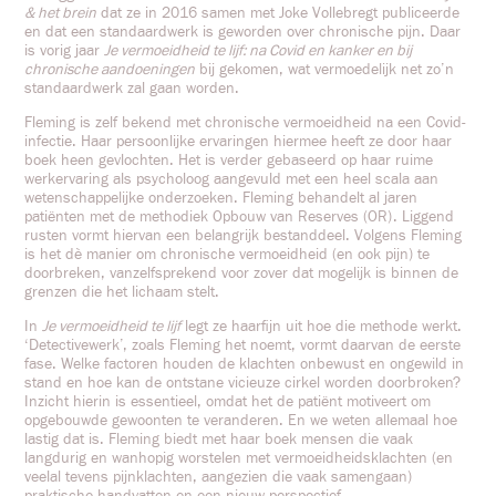
& het brein
dat ze in 2016 samen met Joke Vollebregt publiceerde
en dat een standaardwerk is geworden over chronische pijn. Daar
is vorig jaar
Je vermoeidheid te lijf: na Covid en kanker en bij
chronische aandoeningen
bij gekomen, wat vermoedelijk net zo’n
standaardwerk zal gaan worden.
Fleming is zelf bekend met chronische vermoeidheid na een Covid-
infectie. Haar persoonlijke ervaringen hiermee heeft ze door haar
boek heen gevlochten. Het is verder gebaseerd op haar ruime
werkervaring als psycholoog aangevuld met een heel scala aan
wetenschappelijke onderzoeken. Fleming behandelt al jaren
patiënten met de methodiek Opbouw van Reserves (OR). Liggend
rusten vormt hiervan een belangrijk bestanddeel. Volgens Fleming
is het dè manier om chronische vermoeidheid (en ook pijn) te
doorbreken, vanzelfsprekend voor zover dat mogelijk is binnen de
grenzen die het lichaam stelt.
In
Je vermoeidheid te lijf
legt ze haarfijn uit hoe die methode werkt.
‘Detectivewerk’, zoals Fleming het noemt, vormt daarvan de eerste
fase. Welke factoren houden de klachten onbewust en ongewild in
stand en hoe kan de ontstane vicieuze cirkel worden doorbroken?
Inzicht hierin is essentieel, omdat het de patiënt motiveert om
opgebouwde gewoonten te veranderen. En we weten allemaal hoe
lastig dat is. Fleming biedt met haar boek mensen die vaak
langdurig en wanhopig worstelen met vermoeidheidsklachten (en
veelal tevens pijnklachten, aangezien die vaak samengaan)