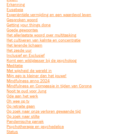
Erkenning
Eusebeia
Experiëntiële vermijding en een waardevol leven
Gesproken woord
Getting your things done
Goede gewoontes
Het allerlaatste woord over multitasking
Het cultiveren van kalmte en concentratie
Het lerende lichaam
Het zesde uur
Inclusief en Exclusief
Komt een wildplasser bij de psycholoog
Meditatie
Met wijsheid de wereld in
Mijn ego is kleiner dan het jouwe!
Mindfulness anno 2024
Mindfulness en Compassie in tijden van Corona
Nooit te oud voor Jung
Ode aan het werk
Oh wee op tv
Op retraite gaan
Op zoek naar onze verloren gewaande tijd
Op zoek naar stilte
Pandemische paniek
Psychotherapie en psychedelica
Status