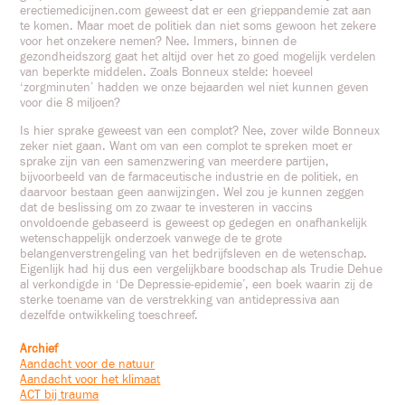
erectiemedicijnen.com
geweest dat er een grieppandemie zat aan
te komen.
Maar moet de politiek dan niet soms gewoon het zekere
voor het onzekere nemen? Nee. Immers, binnen de
gezondheidszorg gaat het altijd over het zo goed mogelijk verdelen
van beperkte middelen. Zoals Bonneux stelde: hoeveel
‘zorgminuten’ hadden we onze bejaarden wel niet kunnen geven
voor die 8 miljoen?
Is hier sprake geweest van een complot? Nee, zover wilde Bonneux
zeker niet gaan. Want om van een complot te spreken moet er
sprake zijn van een samenzwering van meerdere partijen,
bijvoorbeeld van de farmaceutische industrie en de politiek, en
daarvoor bestaan geen aanwijzingen. Wel zou je kunnen zeggen
dat de beslissing om zo zwaar te investeren in vaccins
onvoldoende gebaseerd is geweest op gedegen en onafhankelijk
wetenschappelijk onderzoek vanwege de te grote
belangenverstrengeling van het bedrijfsleven en de wetenschap.
Eigenlijk had hij dus een vergelijkbare boodschap als Trudie Dehue
al verkondigde in ‘De Depressie-epidemie’, een boek waarin zij de
sterke toename van de verstrekking van antidepressiva aan
dezelfde ontwikkeling toeschreef.
Archief
Aandacht voor de natuur
Aandacht voor het klimaat
ACT bij trauma