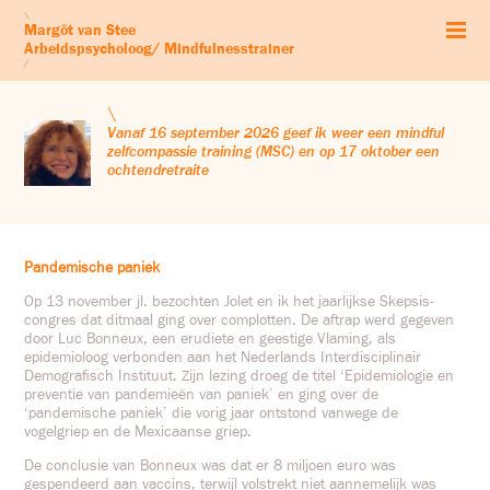
Start
\
Margôt van Stee
Arbeidspsychologie
Arbeidspsycholoog/ Mindfulnesstrainer
Mindfulness
/
Zelfcompassie
Workshops & retraites
\
Leven vanuit je kernwaarden
Vanaf 16 september 2026 geef ik weer een mindful
zelfcompassie training (MSC) en op 17 oktober een
Audio’s
ochtendretraite
Blog
Profiel
Contact & Co
Pandemische paniek
Op 13 november jl. bezochten Jolet en ik het jaarlijkse Skepsis-
congres dat ditmaal ging over complotten. De aftrap werd gegeven
door Luc Bonneux, een erudiete en geestige Vlaming, als
epidemioloog verbonden aan het Nederlands Interdisciplinair
Demografisch Instituut. Zijn lezing droeg de titel ‘Epidemiologie en
preventie van pandemieën van paniek’ en ging over de
‘pandemische paniek’ die vorig jaar ontstond vanwege de
vogelgriep en de Mexicaanse griep.
De conclusie van Bonneux was dat er 8 miljoen euro was
gespendeerd aan vaccins, terwijl volstrekt niet aannemelijk was