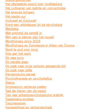
Goede gewoontes
Het allerlaatste woord over multitasking
Het cultiveren van kalmte en concentratie
Het lerende lichaam
Het zesde uur
Inclusief en Exclusief
Komt een wildplasser bij de psycholoog
Meditatie
Met wijsheid de wereld in
Mijn ego is kleiner dan het jouwe!
Mindfulness anno 2024
Mindfulness en Compassie in tijden van Corona
Nooit te oud voor Jung
Ode aan het werk
Oh wee op tv
Op retraite gaan
Op zoek naar onze verloren gewaande tijd
Op zoek naar stilte
Pandemische paniek
Psychotherapie en psychedelica
Status
Symposium: serieuze spelen
Taal als kleren van de keizer
Tien jaar arbeidspsychologische praktijk
Toegestane emoties
Traumasporen
Verdeeldheid en verbondenheid