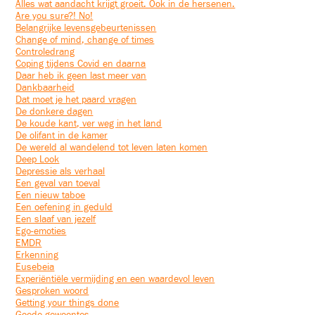
Alles wat aandacht krijgt groeit. Ook in de hersenen.
Are you sure?! No!
Belangrijke levensgebeurtenissen
Change of mind, change of times
Controledrang
Coping tijdens Covid en daarna
Daar heb ik geen last meer van
Dankbaarheid
Dat moet je het paard vragen
De donkere dagen
De koude kant, ver weg in het land
De olifant in de kamer
De wereld al wandelend tot leven laten komen
Deep Look
Depressie als verhaal
Een geval van toeval
Een nieuw taboe
Een oefening in geduld
Een slaaf van jezelf
Ego-emoties
EMDR
Erkenning
Eusebeia
Experiëntiële vermijding en een waardevol leven
Gesproken woord
Getting your things done