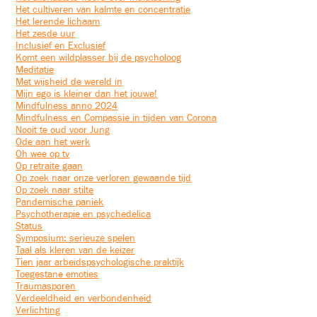
Het cultiveren van kalmte en concentratie
Het lerende lichaam
Het zesde uur
Inclusief en Exclusief
Komt een wildplasser bij de psycholoog
Meditatie
Met wijsheid de wereld in
Mijn ego is kleiner dan het jouwe!
Mindfulness anno 2024
Mindfulness en Compassie in tijden van Corona
Nooit te oud voor Jung
Ode aan het werk
Oh wee op tv
Op retraite gaan
Op zoek naar onze verloren gewaande tijd
Op zoek naar stilte
Pandemische paniek
Psychotherapie en psychedelica
Status
Symposium: serieuze spelen
Taal als kleren van de keizer
Tien jaar arbeidspsychologische praktijk
Toegestane emoties
Traumasporen
Verdeeldheid en verbondenheid
Verlichting