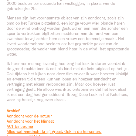
2000 beelden per seconde kan vastleggen, in plaats van de
gebruikelijke 25.
Mensen zijn het voornaamste object van zijn aandacht, zoals zijn
oma op het Turkse platteland, een jonge vrouw wier blonde haren
door de wind omhoog worden gestuwd en een man die zonder een
spier te vertrekken blijft zitten mediteren aan de rand van een
zwembad terwijl achter hem een vrouw een bommetje maakt. Het
levert wonderschone beelden op: het gegroefde gelaat van de
grootmoeder, de waaier van blond haar in de wind, het opspattende
water.
Ik herinner me nog levendig hoe lang het leek te duren voordat ik
de grond raakte toen ik ooit als kind met de fiets uitgleed op het ijs.
Ook tijdens het kijken naar deze film ervoer ik weer hoezeer kloktijd
en ervaren tijd uiteen kunnen lopen en hoezeer aandacht en
vertraging met elkaar verbonden zijn. Maar ook hoeveel rust
vertraging geeft. Na afloop was ik zo ontspannen dat het leek alsof
ik net een dag had gemediteerd. Ik zag Deep Look in het Ketelhuis,
waar hij hopelijk nog even draait.
Archief
Aandacht voor de natuur
Aandacht voor het klimaat
ACT bij trauma
Alles wat aandacht krijgt groeit. Ook in de hersenen.