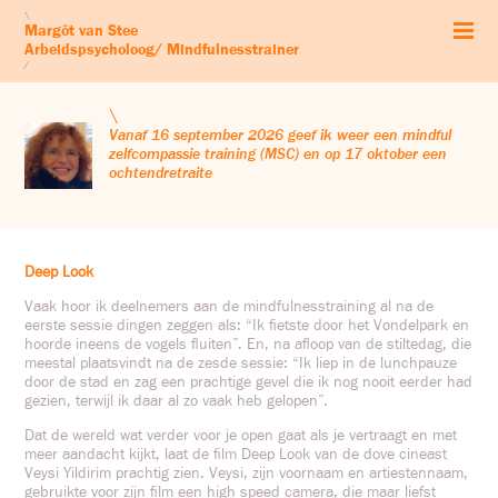
Start
\
Margôt van Stee
Arbeidspsychologie
Arbeidspsycholoog/ Mindfulnesstrainer
Mindfulness
/
Zelfcompassie
Workshops & retraites
\
Leven vanuit je kernwaarden
Vanaf 16 september 2026 geef ik weer een mindful
zelfcompassie training (MSC) en op 17 oktober een
Audio’s
ochtendretraite
Blog
Profiel
Contact & Co
Deep Look
Vaak hoor ik deelnemers aan de mindfulnesstraining al na de
eerste sessie dingen zeggen als: “Ik fietste door het Vondelpark en
hoorde ineens de vogels fluiten”. En, na afloop van de stiltedag, die
meestal plaatsvindt na de zesde sessie: “Ik liep in de lunchpauze
door de stad en zag een prachtige gevel die ik nog nooit eerder had
gezien, terwijl ik daar al zo vaak heb gelopen”.
Dat de wereld wat verder voor je open gaat als je vertraagt en met
meer aandacht kijkt, laat de film Deep Look van de dove cineast
Veysi Yildirim prachtig zien. Veysi, zijn voornaam en artiestennaam,
gebruikte voor zijn film een high speed camera, die maar liefst