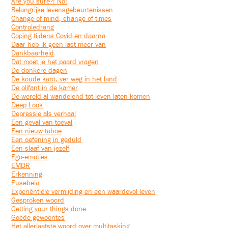
Are you sure?! No!
Belangrijke levensgebeurtenissen
Change of mind, change of times
Controledrang
Coping tijdens Covid en daarna
Daar heb ik geen last meer van
Dankbaarheid
Dat moet je het paard vragen
De donkere dagen
De koude kant, ver weg in het land
De olifant in de kamer
De wereld al wandelend tot leven laten komen
Deep Look
Depressie als verhaal
Een geval van toeval
Een nieuw taboe
Een oefening in geduld
Een slaaf van jezelf
Ego-emoties
EMDR
Erkenning
Eusebeia
Experiëntiële vermijding en een waardevol leven
Gesproken woord
Getting your things done
Goede gewoontes
Het allerlaatste woord over multitasking